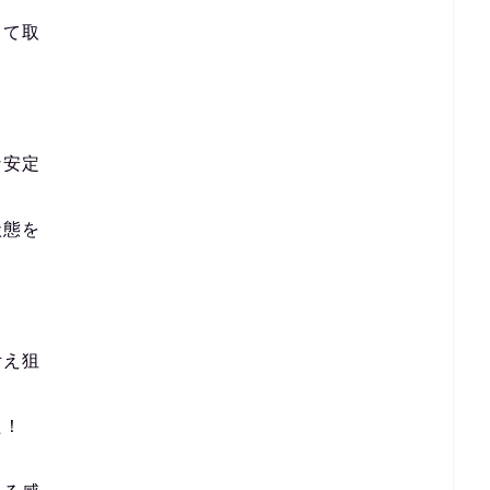
して取
な安定
状態を
考え狙
た！