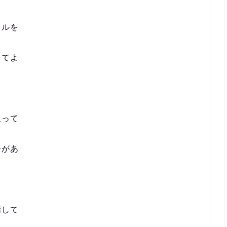
ラルを
ってよ
狙って
分があ
指して