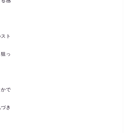
てる感
のスト
に狙っ
なかで
気づき