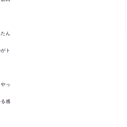
れたん
のがト
らやっ
かる感