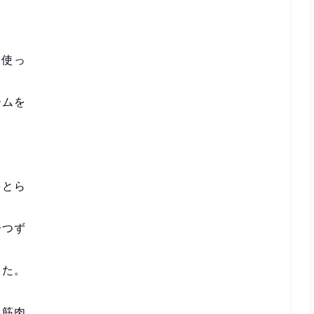
を使っ
ームを
をとら
一つず
した。
る筋肉