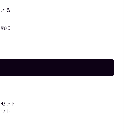
りきる
状態に
４セット
セット