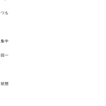
つつも
に集中
一回一
て状態