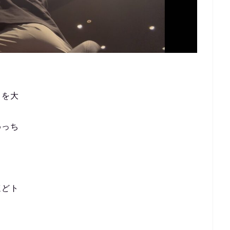
とを大
めっち
ほどト