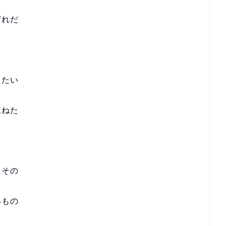
どれだ
きたい
重ねた
にその
いもの