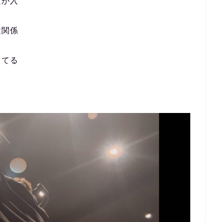
良が入
置関係
ってる