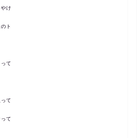
ちやけ
近のト
きって
狙って
なって