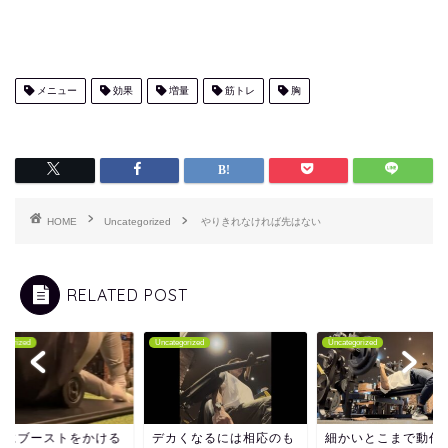
メニュー
効果
増量
筋トレ
胸
HOME
Uncategorized
やりきれなければ先はない
RELATED POST
tegorized
Uncategorized
Uncategorized
復にブーストをかける
デカくなるには相応のも
細かいとこまで動作