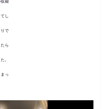
の収縮
ってし
くりで
てたら
てた。
しまっ