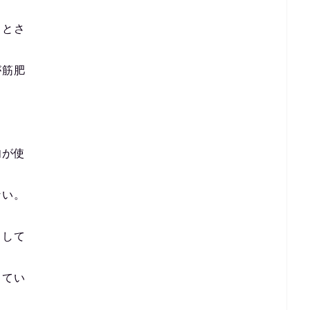
るとさ
が筋肥
肉が使
ない。
中して
してい