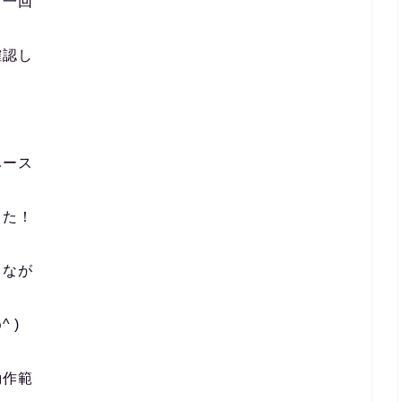
ら一回
確認し
ベース
した！
りなが
 )
動作範