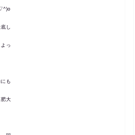
^)o
徹底し
によっ
的にも
筋肥大