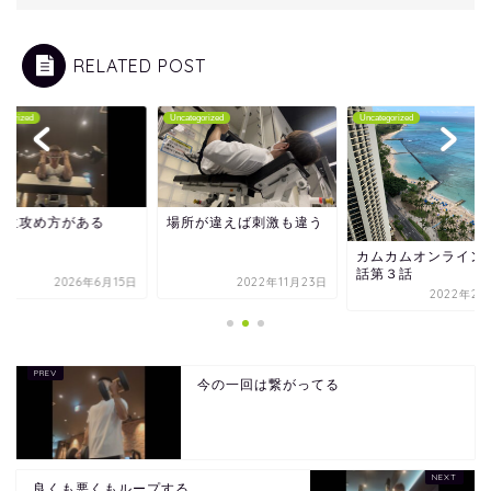
RELATED POST
tegorized
Uncategorized
Uncategorized
部位攻め方がある
場所が違えば刺激も違う
カムカムオンライン
話第３話
2026年6月15日
2022年11月23日
2022年2月
今の一回は繋がってる
良くも悪くもループする