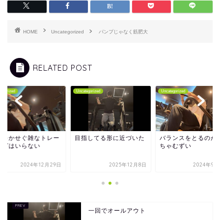
HOME
Uncategorized
パンプじゃなく筋肥大
RELATED POST
tegorized
Uncategorized
Uncategorized
数をかせぐ雑なトレー
目指してる形に近づいた
バランスをとるのが
ングはいらない
ちゃむずい
2024年12月29日
2025年12月8日
2024年9月
一回でオールアウト