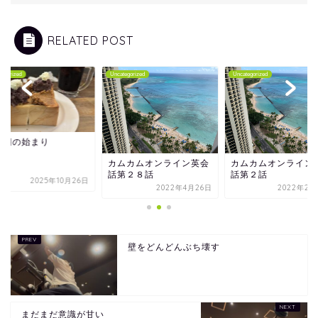
RELATED POST
tegorized
Uncategorized
Uncategorized
量期の始まり
カムカムオンライン英会
カムカムオンライン
話第２８話
話第２話
2025年10月26日
2022年4月26日
2022年2月
壁をどんどんぶち壊す
まだまだ意識が甘い