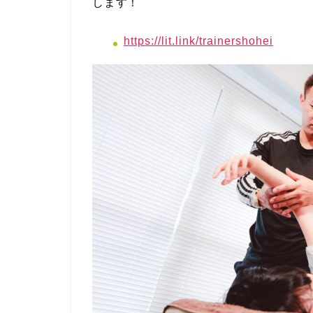
します！
https://lit.link/trainershohei