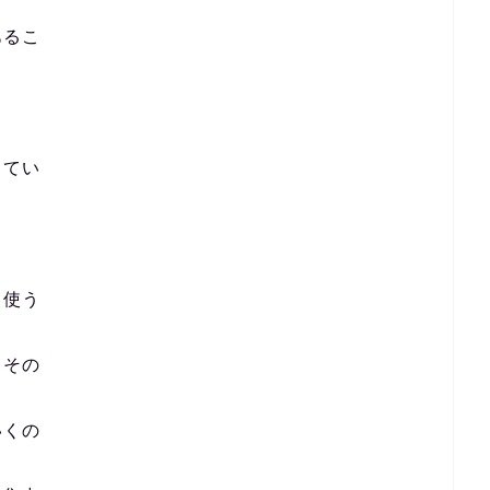
あるこ
してい
う使う
、その
いくの