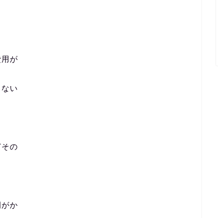
費用が
もない
どその
間がか