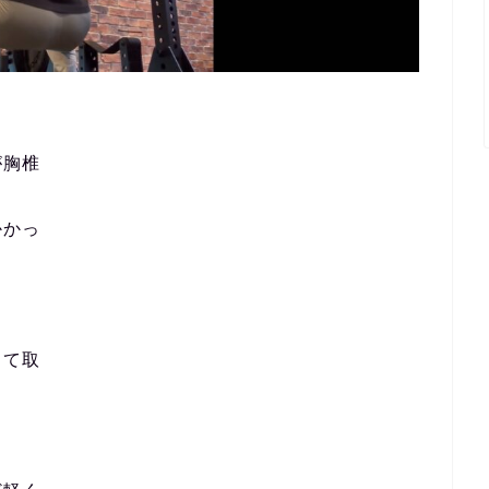
が胸椎
かかっ
して取
！