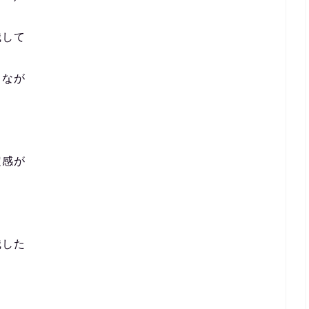
識して
しなが
定感が
識した