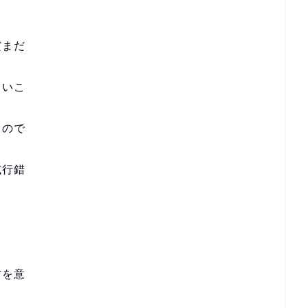
だまだ
使いこ
るので
試行錯
方を意