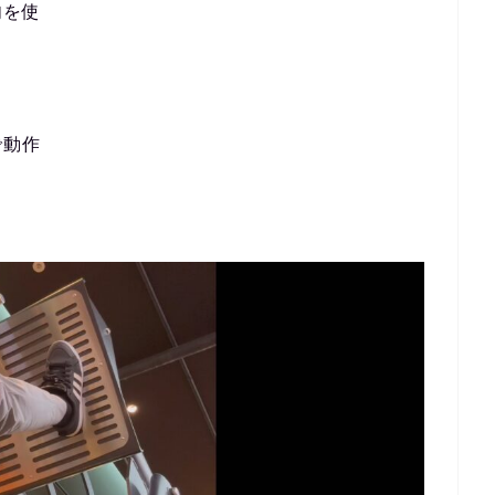
肉を使
で動作