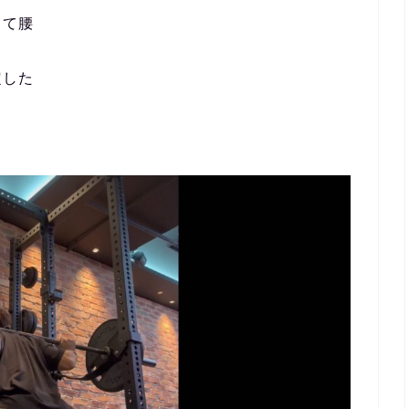
して腰
定した