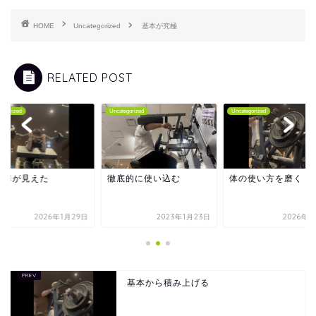
HOME
Uncategorized
基本が究極
RELATED POST
tegorized
Uncategorized
Uncategorized
の扉が見えた
徹底的に使い込む
体の使い方を磨く
2026年1月29日
2023年1月23日
2026年5
基本から積み上げる