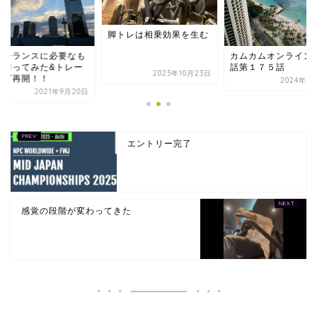
脚トレは相乗効果を生む
リーランスに必要なも
カムカムオンライン
を作ってみた&トレー
話第１７５話
2023年10月23日
ング再開！！
2024年4
2021年9月20日
エントリー完了
感覚の段階が変わってきた