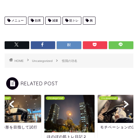
メニュー
効果
減量
筋トレ
腕
HOME
Uncategorized
怪我の功名
RELATED POST
tegorized
Uncategorized
Uncategorized
想の形を目指して試行
モチベーションの源
誤
ほのぼの筋トレ日記２