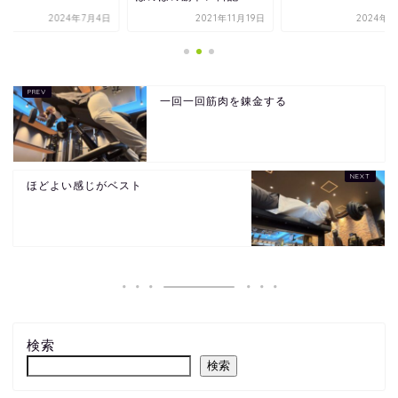
2024年7月4日
2021年11月19日
2024年7
一回一回筋肉を錬金する
ほどよい感じがベスト
検索
検索