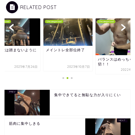
RELATED POST
tegorized
Uncategorized
Uncategorized
じ轍は踏まないように
メイントレ全部位終了
バランスはめっちゃ
切！！
2025年7月26日
2023年10月7日
2022年1
集中できてると無駄な力が入りにくい
筋肉に集中しきる