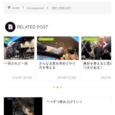
HOME
Uncategorized
感覚と重量を磨く
RELATED POST
tegorized
Uncategorized
Uncategorized
かが一回されど一回
さらなる質を求めてやり
種目を替えると思わ
方を考える
づきがある！
2024年7月23日
2024年7月18日
2022年4月
一つずつ積み上げていく