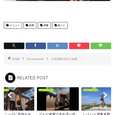
メニュー
効果
増量
筋トレ
HOME
Uncategorized
生活習慣が乱れた結果
RELATED POST
tegorized
Uncategorized
Uncategorized
レーニングに気持ちを
どんな状態であれ言い訳
いよいよ増量末期