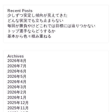
Recent Posts
少しずつ安定し傾向が見えてきた
どんな状況でも立ち止まらない
毎回が勝負やけどこれでは目標には辿りつかない
トップ選手ならどうするか
基本から色々積み重ねる
Archives
2026年8月
2026年7月
2026年6月
2026年5月
2026年4月
2026年3月
2026年2月
2026年1月
2025年12月
2025年11月