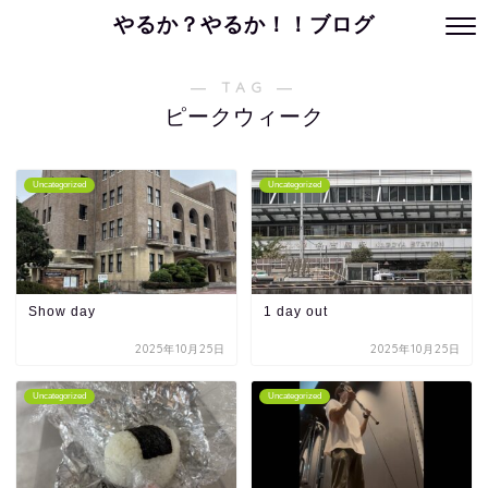
やるか？やるか！！ブログ
― TAG ―
ピークウィーク
Uncategorized
Uncategorized
Show day
1 day out
2025年10月25日
2025年10月25日
Uncategorized
Uncategorized