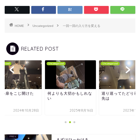
HOME
Uncategorized
一回一回の入り方を変える
RELATED POST
tegorized
Uncategorized
Uncategorized
しい扉をこじ開けた
何よりも大切かもしれな
巡り巡ってたどり着
い
先は
2024年10月28日
2025年8月16日
2023年1月
まずはひっかける