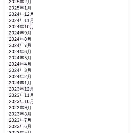
2025年2月
2025年1月
2024年12月
2024年11月
2024年10月
2024年9月
2024年8月
2024年7月
2024年6月
2024年5月
2024年4月
2024年3月
2024年2月
2024年1月
2023年12月
2023年11月
2023年10月
2023年9月
2023年8月
2023年7月
2023年6月
2023年5月