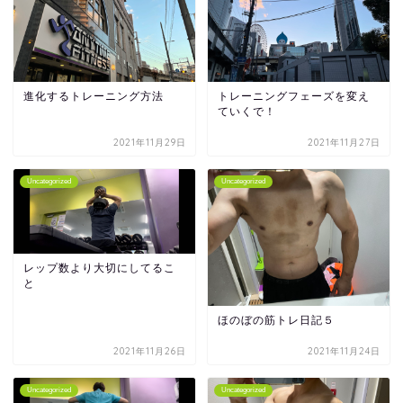
進化するトレーニング方法
トレーニングフェーズを変え
ていくで！
2021年11月29日
2021年11月27日
Uncategorized
Uncategorized
レップ数より大切にしてるこ
と
ほのぼの筋トレ日記５
2021年11月26日
2021年11月24日
Uncategorized
Uncategorized