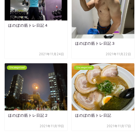
ほのぼの筋トレ日記４
ほのぼの筋トレ日記３
2021年11月24日
2021年11月22日
Uncategorized
Uncategorized
ほのぼの筋トレ日記２
ほのぼの筋トレ日記
2021年11月19日
2021年11月17日