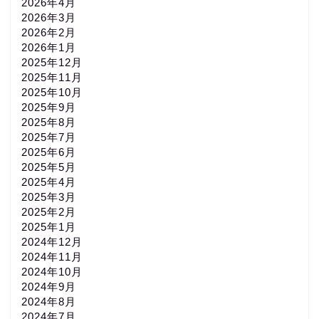
2026年4月
2026年3月
2026年2月
2026年1月
2025年12月
2025年11月
2025年10月
2025年9月
2025年8月
2025年7月
2025年6月
2025年5月
2025年4月
2025年3月
2025年2月
2025年1月
2024年12月
2024年11月
2024年10月
2024年9月
2024年8月
2024年7月