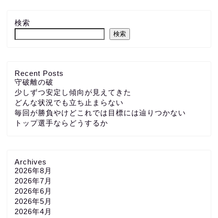
検索
検索
Recent Posts
守破離の破
少しずつ安定し傾向が見えてきた
どんな状況でも立ち止まらない
毎回が勝負やけどこれでは目標には辿りつかない
トップ選手ならどうするか
Archives
2026年8月
2026年7月
2026年6月
2026年5月
2026年4月