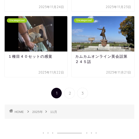
2025年11月24日
2025年11月23日
Uncategorized
Uncategorized
１種目４０セットの感覚
カムカムオンライン英会話第
２４５話
2025年11月22日
2025年11月21日
1
2
3
HOME
2025年
11月