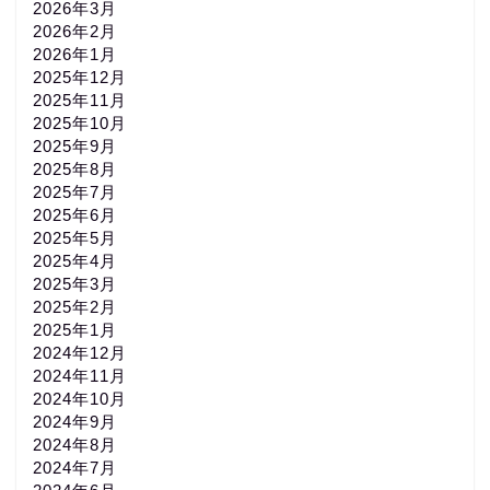
2026年3月
2026年2月
2026年1月
2025年12月
2025年11月
2025年10月
2025年9月
2025年8月
2025年7月
2025年6月
2025年5月
2025年4月
2025年3月
2025年2月
2025年1月
2024年12月
2024年11月
2024年10月
2024年9月
2024年8月
2024年7月