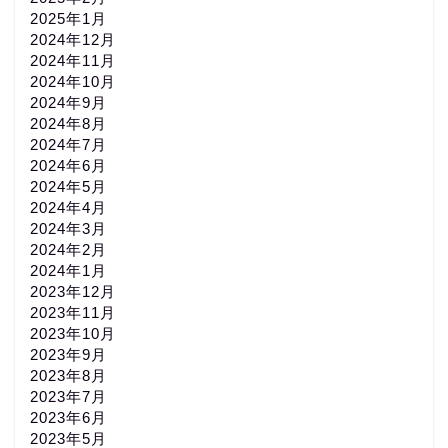
2025年1月
2024年12月
2024年11月
2024年10月
2024年9月
2024年8月
2024年7月
2024年6月
2024年5月
2024年4月
2024年3月
2024年2月
2024年1月
2023年12月
2023年11月
2023年10月
2023年9月
2023年8月
2023年7月
2023年6月
2023年5月