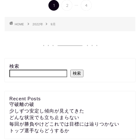
...
1
2
4
HOME
2022年
9月
検索
検索
Recent Posts
守破離の破
少しずつ安定し傾向が見えてきた
どんな状況でも立ち止まらない
毎回が勝負やけどこれでは目標には辿りつかない
トップ選手ならどうするか