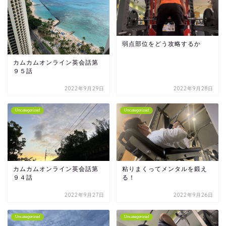
弱点部位をどう攻略するか
カムカムオンライン英会話第
９５話
2022年9月29日
2022年9月28日
Uncategorized
Uncategorized
カムカムオンライン英会話第
粘りまくってメンタルを鍛え
９４話
る！
2022年9月27日
2022年9月26日
Uncategorized
Uncategorized