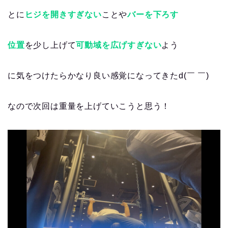
とに
ヒジを開きすぎない
ことや
バーを下ろす
位置
を少し上げて
可動域を広げすぎない
よう
に気をつけたらかなり良い感覚になってきたd(￣ ￣)
なので次回は重量を上げていこうと思う！