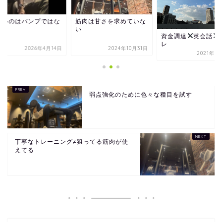
しいのはパンプではな
筋肉は甘さを求めていな
い
資金調達
英会話
レ
2026年4月14日
2024年10月31日
2021年1
弱点強化のために色々な種目を試す
丁寧なトレーニング≠狙ってる筋肉が使
えてる