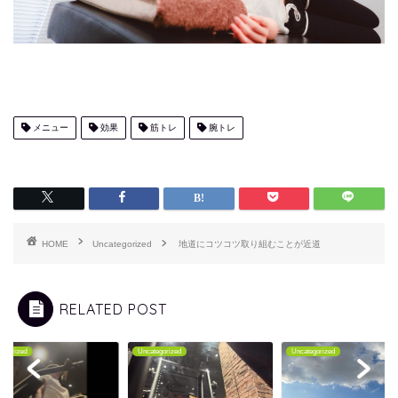
メニュー
効果
筋トレ
腕トレ
HOME
Uncategorized
地道にコツコツ取り組むことが近道
RELATED POST
tegorized
Uncategorized
Uncategorized