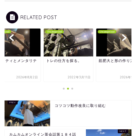
RELATED POST
tegorized
Uncategorized
Uncategorized
オリティとメンタリテ
トレの仕方を探る。
筋肥大と形の作り方
2026年8月2日
2022年3月11日
2026年5
コツコツ動作改良に取り組む
カムカムオンライン英会話第１８４話