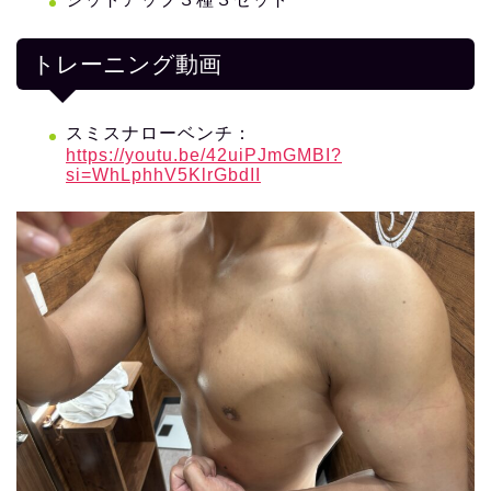
トレーニング動画
スミスナローベンチ：
https://youtu.be/42uiPJmGMBI?
si=WhLphhV5KlrGbdII