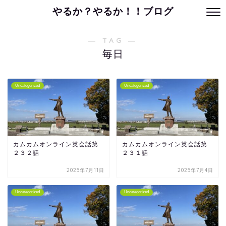
やるか？やるか！！ブログ
― TAG ―
毎日
Uncategorized
Uncategorized
カムカムオンライン英会話第
カムカムオンライン英会話第
２３２話
２３１話
2025年7月11日
2025年7月4日
Uncategorized
Uncategorized