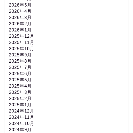
2026年5月
2026年4月
2026年3月
2026年2月
2026年1月
2025年12月
2025年11月
2025年10月
2025年9月
2025年8月
2025年7月
2025年6月
2025年5月
2025年4月
2025年3月
2025年2月
2025年1月
2024年12月
2024年11月
2024年10月
2024年9月