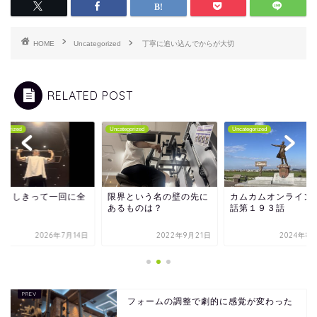
HOME
Uncategorized
丁寧に追い込んでからが大切
RELATED POST
tegorized
Uncategorized
Uncategorized
中ししきって一回に全
限界という名の壁の先に
カムカムオンライン
り
あるものは？
話第１９３話
2026年7月14日
2022年9月21日
2024年8
フォームの調整で劇的に感覚が変わった