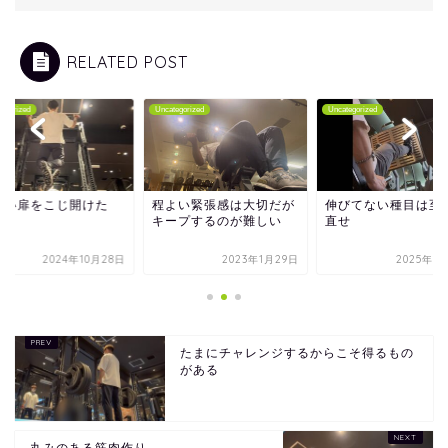
RELATED POST
tegorized
Uncategorized
Uncategorized
しい扉をこじ開けた
程よい緊張感は大切だが
伸びてない種目は至
キープするのが難しい
直せ
2024年10月28日
2023年1月29日
2025年3
たまにチャレンジするからこそ得るもの
がある
丸みのある筋肉作り