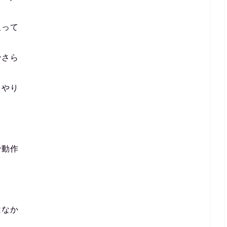
狙って
でさら
てやり
で動作
はなか