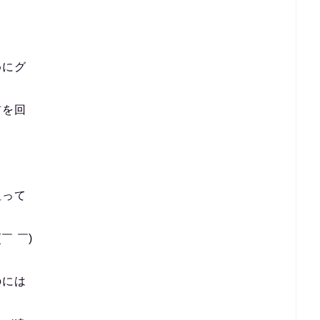
めにグ
首を回
狙って
￣ ￣)
のには