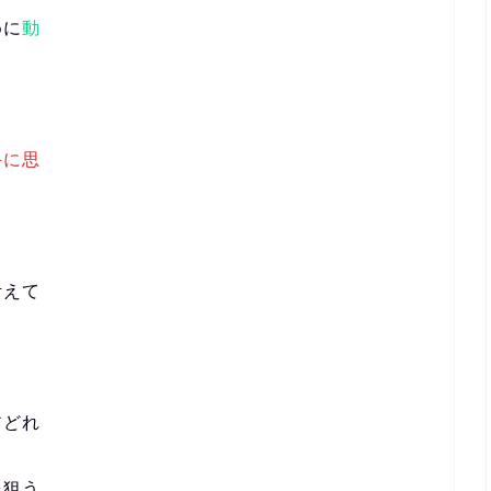
めに
動
手に思
考えて
アどれ
を狙う