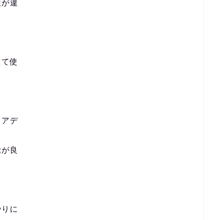
性が違
えて使
リアデ
覚が良
やりに