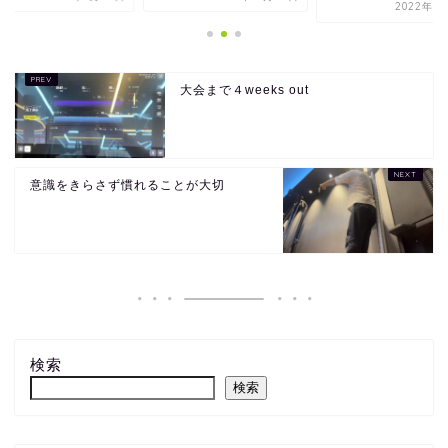
2022年1
大会まで４weeks out
意識をきらさず慣れることが大切
検索
検索