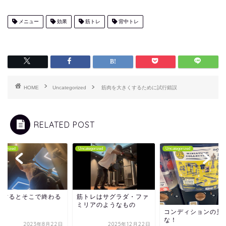
メニュー
効果
筋トレ
背中トレ
HOME
Uncategorized
筋肉を大きくするために試行錯誤
RELATED POST
tegorized
Uncategorized
Uncategorized
足するとそこで終わる
筋トレはサグラダ・ファ
ミリアのようなもの
コンディションの見
な！
2023年8月22日
2025年12月22日