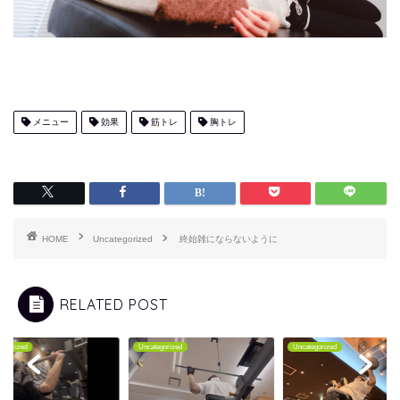
メニュー
効果
筋トレ
胸トレ
HOME
Uncategorized
終始雑にならないように
RELATED POST
tegorized
Uncategorized
Uncategorized