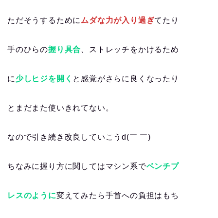
ただそうするために
ムダな力が入り過ぎ
てたり
手のひらの
握り具合
、ストレッチをかけるため
に
少しヒジを開く
と感覚がさらに良くなったり
とまだまた使いきれてない。
なので引き続き改良していこうd(￣ ￣)
ちなみに握り方に関してはマシン系で
ベンチプ
レスのように
変えてみたら手首への負担はもち