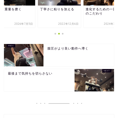
覚と重量を磨く
丁寧さに粘りを加える
進化するための一回
のこだわり
2026年7月5日
2022年12月6日
2024年3月
腹圧がより良い動作へ導く
最後まで気持ちを切らさない