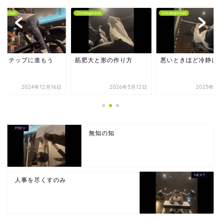
tegorized
Uncategorized
Uncategorized
のステップに進もう
筋肥大と形の作り方
悪いときほど冷静に
2024年12月16日
2026年5月12日
2025年6
無知の知
人事を尽くすのみ