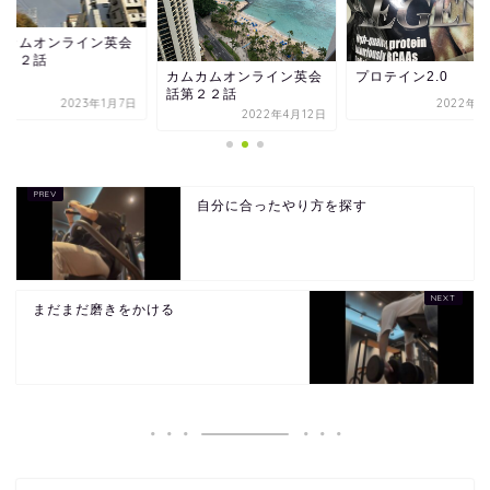
ムカムオンライン英会
１１２話
カムカムオンライン英会
プロテイン2.0
話第２２話
2023年1月7日
2022年2
2022年4月12日
自分に合ったやり方を探す
まだまだ磨きをかける