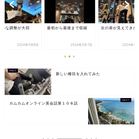
まめな調整が大切
最初から最後まで収縮
次の扉が見えてきた
2024年9月8日
2026年5月7日
2024年4月
新しい種目を入れてみた
カムカムオンライン英会話第１０８話