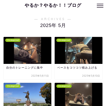
やるか？やるか！！ブログ
― ARCHIVES ―
2025年 5月
Uncategorized
Uncategorized
自分のトレーニングに集中
ベースをコツコツ積み上げる
2025年5月11日
2025年5月10日
Uncategorized
Uncategorized