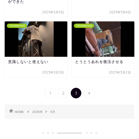
ができた
2025年5月5日
2025年5月4日
Uncategorized
Uncategorized
意識しないと使えない
とうとうあれを復活させる
2025年5月3日
2025年5月2日
1
2
3
4
HOME
2025年
5月