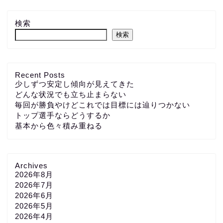
検索
検索
Recent Posts
少しずつ安定し傾向が見えてきた
どんな状況でも立ち止まらない
毎回が勝負やけどこれでは目標には辿りつかない
トップ選手ならどうするか
基本から色々積み重ねる
Archives
2026年8月
2026年7月
2026年6月
2026年5月
2026年4月