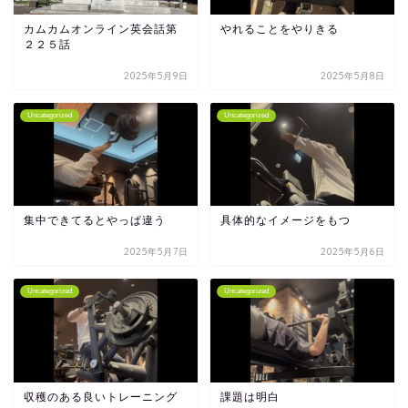
カムカムオンライン英会話第
やれることをやりきる
２２５話
2025年5月9日
2025年5月8日
Uncategorized
Uncategorized
集中できてるとやっぱ違う
具体的なイメージをもつ
2025年5月7日
2025年5月6日
Uncategorized
Uncategorized
収穫のある良いトレーニング
課題は明白