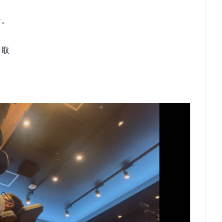
な。
ツ取