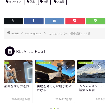
オンライン
効果
毎日
英会話
HOME
Uncategorized
カムカムオンライン英会話第１１９話
RELATED POST
tegorized
Uncategorized
Uncategorized
分に必要なやり方を探
実物を見ると課題が明確
カムカムオンライン
になる
話第５６話
2024年8月24日
2024年7月7日
2022年6月