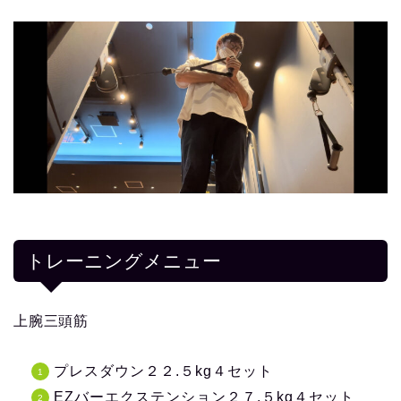
トレーニングメニュー
上腕三頭筋
プレスダウン２２.５kg４セット
EZバーエクステンション２７.５kg４セット