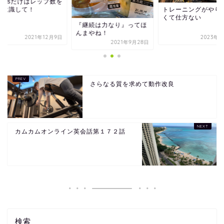
cepsだけはレップ数を
し意識して！
トレーニングがやり
くて仕方ない
『継続は力なり』ってほ
んまやね！
2021年12月9日
2023年5
2021年9月28日
さらなる質を求めて動作改良
カムカムオンライン英会話第１７２話
検索