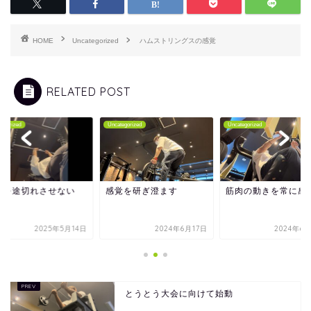
HOME
Uncategorized
ハムストリングスの感覚
RELATED POST
tegorized
Uncategorized
Uncategorized
覚を途切れさせない
感覚を研ぎ澄ます
筋肉の動きを常に感
2025年5月14日
2024年6月17日
2024年6
とうとう大会に向けて始動