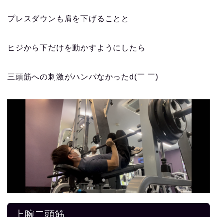
プレスダウンも
肩を下げることと
ヒジから下だけを動かす
ようにしたら
三頭筋への刺激がハンパなかったd(￣ ￣)
上腕二頭筋