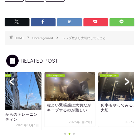
HOME
Uncategorized
レップ数より大切にしてること
RELATED POST
tegorized
Uncategorized
Uncategorized
程よい緊張感は大切だが
何事もやってみるこ
キープするのが難しい
大切
２月からのトレーニン
ルーティン
2023年1月29日
2023年9
2021年11月3日