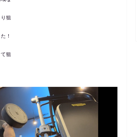
より狙
きた！
けて狙