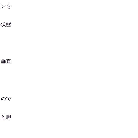
ョンを
の状態
を垂直
たので
動と脚