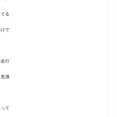
きてる
わけで
の走行
を意識
狙って