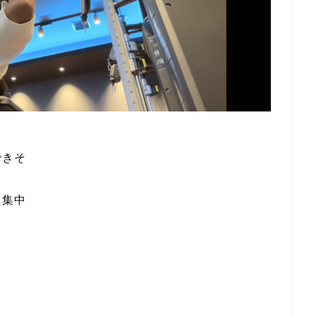
できそ
に集中