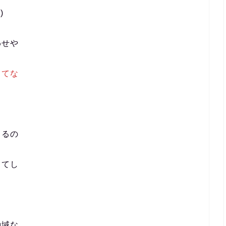
)
わせや
ってな
きるの
ってし
動域な