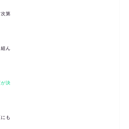
方次第
り組ん
度が決
直にも