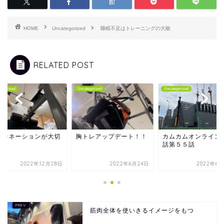
HOME
Uncategorized
睡眠不足はトレーニングの大敵
RELATED POST
tegorized
Uncategorized
Uncategorized
マジネーションが大切
胸トレアップデート！！
カムカムオンライン
話第５５話
2022年12月28日
2022年6月24日
2022年6月
筋肉全体を使いきるイメージをもつ