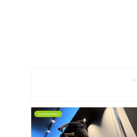
―
Uncategorized