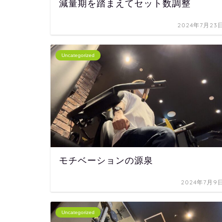
減量期を踏まえてセット数調整
2024年7月23
Uncategorized
モチベーションの源泉
2024年7月9
Uncategorized