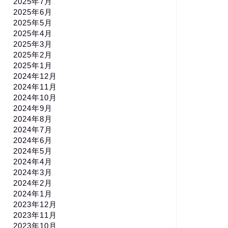
2025年7月
2025年6月
2025年5月
2025年4月
2025年3月
2025年2月
2025年1月
2024年12月
2024年11月
2024年10月
2024年9月
2024年8月
2024年7月
2024年6月
2024年5月
2024年4月
2024年3月
2024年2月
2024年1月
2023年12月
2023年11月
2023年10月