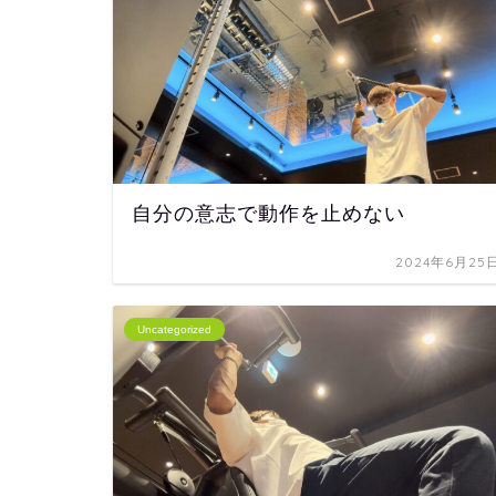
自分の意志で動作を止めない
2024年6月25
Uncategorized