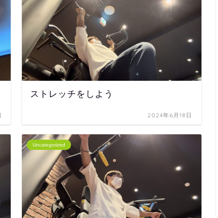
ストレッチをしよう
日
2024年6月18日
Uncategorized