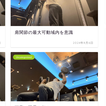
肩関節の最大可動域内を意識
日
2024年8月6日
Uncategorized