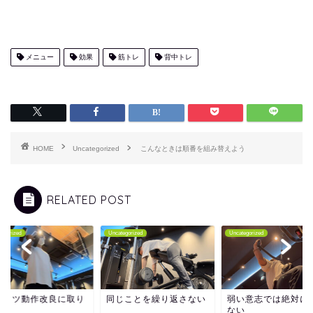
メニュー
効果
筋トレ
背中トレ
HOME
Uncategorized
こんなときは順番を組み替えよう
RELATED POST
tegorized
Uncategorized
Uncategorized
ツコツ動作改良に取り
同じことを繰り返さない
弱い意志では絶対に
む
ない