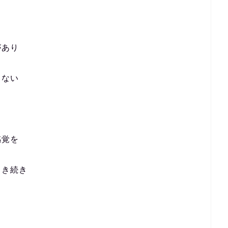
があり
てない
感覚を
引き続き