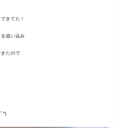
にできてた！
なる追い込み
できたので
*)