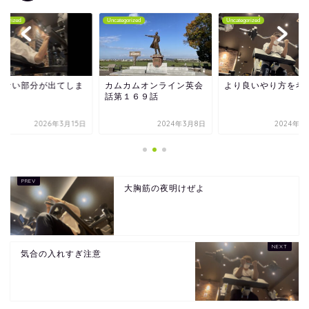
tegorized
Uncategorized
Uncategorized
くない部分が出てしま
カムカムオンライン英会
より良いやり方を考
た
話第１６９話
2026年3月15日
2024年3月8日
2024年1
大胸筋の夜明けぜよ
気合の入れすぎ注意