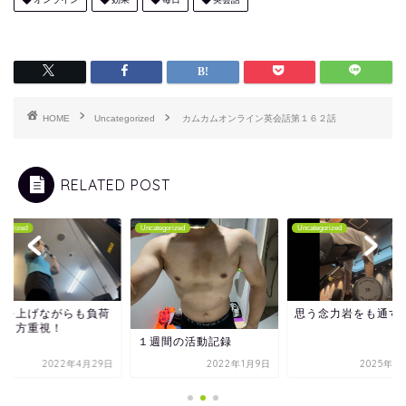
HOME
Uncategorized
カムカムオンライン英会話第１６２話
RELATED POST
tegorized
Uncategorized
Uncategorized
量を上げながらも負荷
思う念力岩をも通す
のり方重視！
１週間の活動記録
2022年4月29日
2022年1月9日
2025年8