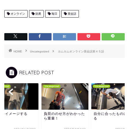
オンライン
効果
毎日
英会話
HOME
Uncategorized
カムカムオンライン英会話第４５話
RELATED POST
tegorized
Uncategorized
Uncategorized
想をイメージする
負荷ののせ方がわかった
自分に合ったものに
ら重量！
る