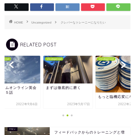
HOME
Uncategorized
クレバーなトレーニーになりたい
RELATED POST
tegorized
Uncategorized
Uncategorized
ムカムオンライン英会
まずは徹底的に磨く
第８５話
もっと臨機応変にな
2022年9月6日
2023年5月17日
2022年2月
フィードバックからのトレーニングと増