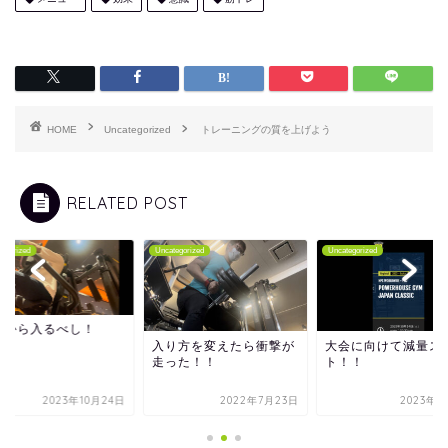
HOME
Uncategorized
トレーニングの質を上げよう
RELATED POST
tegorized
Uncategorized
Uncategorized
縮から入るべし！
入り方を変えたら衝撃が
大会に向けて減量ス
走った！！
ト！！
2023年10月24日
2022年7月23日
2023年6