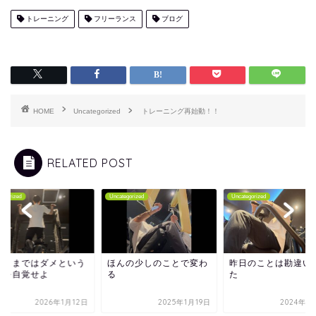
トレーニング
フリーランス
ブログ
HOME
Uncategorized
トレーニング再始動！！
RELATED POST
tegorized
Uncategorized
Uncategorized
のままではダメという
ほんの少しのことで変わ
昨日のことは勘違い
とを自覚せよ
る
た
2026年1月12日
2025年1月19日
2024年1