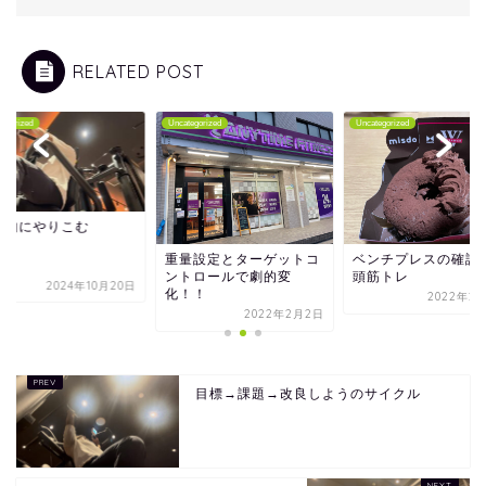
RELATED POST
tegorized
Uncategorized
Uncategorized
底的にやりこむ
重量設定とターゲットコ
ベンチプレスの確認
ントロールで劇的変
頭筋トレ
2024年10月20日
化！！
2022年2月
2022年2月2日
目標→課題→改良しようのサイクル